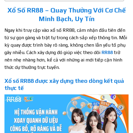
Xổ Số RR88 – Quay Thưởng Với Cơ Chế
Minh Bạch, Uy Tín
Ngay khi truy cập vào xổ số RR88, cảm nhận đầu tiên đến
từ sự gọn gàng và trật tự trong cách sắp xếp thông tin. Mỗi
kỳ quay được trình bày rõ ràng, không chen lẫn yếu tố phụ
gây nhiễu. Cách xây dựng đó giúp việc theo dõi
RR88
trở
nên nhẹ nhàng hơn, kể cả với những ai mới tiếp cận hình
thức dự thưởng trực tuyến.
Xổ số RR88 được xây dựng theo dòng kết quả
thực tế