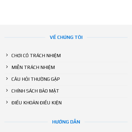
VỀ CHÚNG TÔI
CHƠI CÓ TRÁCH NHIỆM
MIỄN TRÁCH NHIỆM
CÂU HỎI THƯỜNG GẶP
CHÍNH SÁCH BẢO MẬT
ĐIỀU KHOẢN ĐIỀU KIỆN
HƯỚNG DẪN