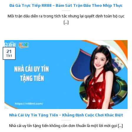
Đá Gà Trực Tiếp RR88 – Bám Sát Trận Đấu Theo Nhịp Thực
Mỗi trận đấu diễn ra trong tích tắc nhưng lại quyết định toàn bộ cục
[...]
21
Th1
Nhà Cái Uy Tín Tặng Tiền – Khẳng Định Cuộc Chơi Khác Biệt
Nhà cái uy tín tặng tiền không còn đơn thuần là một lời mời gọi [...]