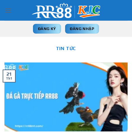
Skip
to
content
ĐĂNG KÝ
ĐĂNG NHẬP
TIN TỨC
21
Th1