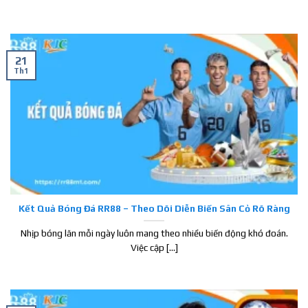
21
Th1
Kết Quả Bóng Đá RR88 – Theo Dõi Diễn Biến Sân Cỏ Rõ Ràng
Nhịp bóng lăn mỗi ngày luôn mang theo nhiều biến động khó đoán.
Việc cập [...]