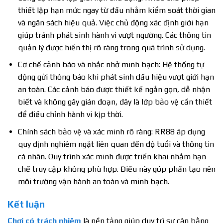
thiết lập hạn mức ngay từ đầu nhằm kiểm soát thời gian
và ngân sách hiệu quả. Việc chủ động xác định giới hạn
giúp tránh phát sinh hành vi vượt ngưỡng. Các thông tin
quản lý được hiển thị rõ ràng trong quá trình sử dụng.
Cơ chế cảnh báo và nhắc nhở minh bạch: Hệ thống tự
động gửi thông báo khi phát sinh dấu hiệu vượt giới hạn
an toàn. Các cảnh báo được thiết kế ngắn gọn, dễ nhận
biết và không gây gián đoạn, đây là lớp bảo vệ cần thiết
để điều chỉnh hành vi kịp thời.
Chính sách bảo vệ và xác minh rõ ràng: RR88 áp dụng
quy định nghiêm ngặt liên quan đến độ tuổi và thông tin
cá nhân. Quy trình xác minh được triển khai nhằm hạn
chế truy cập không phù hợp. Điều này góp phần tạo nên
môi trường vận hành an toàn và minh bạch.
Kết luận
Chơi có trách nhiệm
là nền tảng giúp duy trì sự cân bằng