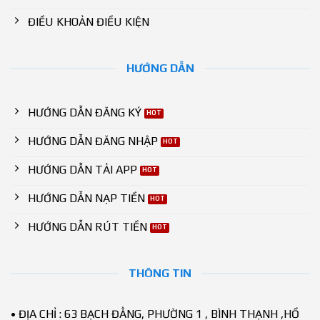
ĐIỀU KHOẢN ĐIỀU KIỆN
HƯỚNG DẪN
HƯỚNG DẪN ĐĂNG KÝ
HƯỚNG DẪN ĐĂNG NHẬP
HƯỚNG DẪN TẢI APP
HƯỚNG DẪN NẠP TIỀN
HƯỚNG DẪN RÚT TIỀN
THÔNG TIN
• ĐỊA CHỈ : 63 BẠCH ĐẰNG, PHƯỜNG 1 , BÌNH THẠNH ,HỒ