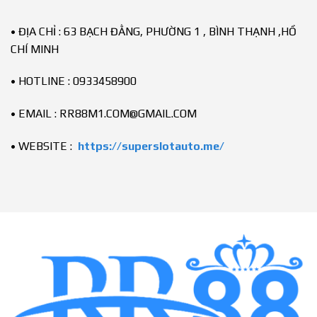
• ĐỊA CHỈ : 63 BẠCH ĐẰNG, PHƯỜNG 1 , BÌNH THẠNH ,HỒ
CHÍ MINH
• HOTLINE : 0933458900
• EMAIL :
RR88M1.COM@GMAIL.COM
• WEBSITE :
https://superslotauto.me/