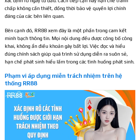
xác định rõ ngay từ đầu. Cách tiếp cận này hạn chế tranh
chấp không cần thiết, đồng thời bảo vệ quyền lợi chính
đáng của các bên liên quan.
Bên cạnh đó, RR88 xem đây là một phần trong cam kết
minh bạch thông tin. Mọi nội dung đều được công bố công
khai, không ẩn điều khoản gây bất lợi. Việc đọc và hiểu
đúng chính sách giúp quá trình sử dụng diễn ra suôn sẻ,
hạn chế phát sinh hiểu lầm trong các tình huống phát sinh.
Phạm vi áp dụng miễn trách nhiệm trên hệ
thống RR88