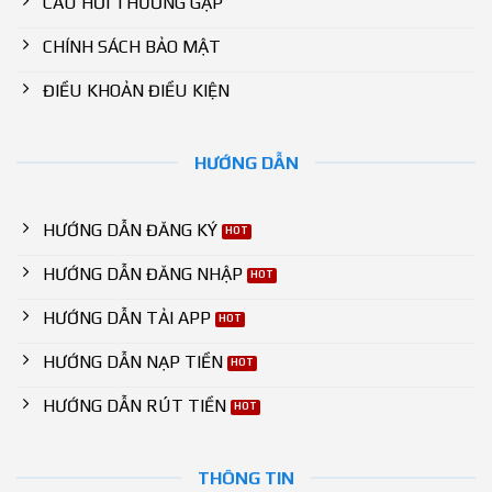
CÂU HỎI THƯỜNG GẶP
CHÍNH SÁCH BẢO MẬT
ĐIỀU KHOẢN ĐIỀU KIỆN
HƯỚNG DẪN
HƯỚNG DẪN ĐĂNG KÝ
HƯỚNG DẪN ĐĂNG NHẬP
HƯỚNG DẪN TẢI APP
HƯỚNG DẪN NẠP TIỀN
HƯỚNG DẪN RÚT TIỀN
THÔNG TIN